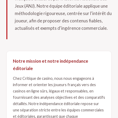
Jeux (ANJ). Notre équipe éditoriale applique une
méthodologie rigoureuse, centrée sur l'intérêt du
joueur, afin de proposer des contenus fiables,
actualisés et exempts d'ingérence commerciale.
Notre mission et notre indépendance
éditoriale
Chez Critique de casino, nous nous engageons à
informer et orienter les joueurs français vers des
casinos en ligne sûrs, légaux et responsables, en
fournissant des analyses objectives et des comparatifs
détaillés. Notre indépendance éditoriale repose sur
une séparation stricte entre les équipes commerciales
et éditoriales, garantissant que chaque