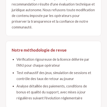
recommandation résulte d'une évaluation technique et
juridique autonome. Nous refusons toute modification
de contenu imposée par les opérateurs pour
préserver la transparence et la confiance de notre
communauté.
Notre méthodologie de revue
Vérification rigoureuse de la licence délivrée par
l'ANJ pour chaque opérateur
Test exhaustif des jeux, simulation de sessions et
contrôle des taux de retour au joueur
Analyse détaillée des paiements, conditions de
bonus et qualité du support, avec mises à jour
régulières suivant l'évolution réglementaire