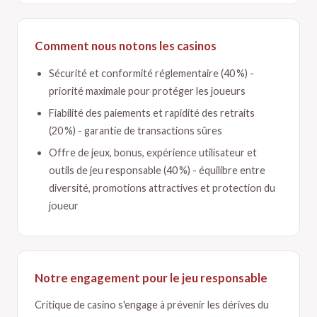
Comment nous notons les casinos
Sécurité et conformité réglementaire (40 %) -
priorité maximale pour protéger les joueurs
Fiabilité des paiements et rapidité des retraits
(20 %) - garantie de transactions sûres
Offre de jeux, bonus, expérience utilisateur et
outils de jeu responsable (40 %) - équilibre entre
diversité, promotions attractives et protection du
joueur
Notre engagement pour le jeu responsable
Critique de casino s'engage à prévenir les dérives du